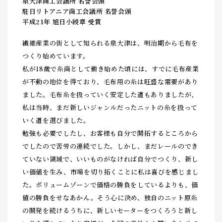
泉大津商工会議所 名誉会頭
駐日リトアニア商工会議所 名誉会頭
平成21年 旭日小綬章 受賞
繊維産業の街として知られる泉大津は、明治期から毛布を
つくり始めています。
私が18歳で糸商として働き始めた頃には、すでに毛布産業
が不動の地位を得ており、毛布用の糸は旺盛な需要があり
ました。毛布糸を扱っていく安定した道もありましたが、
私は当時、まだ新しいジャンルだったニットの糸を扱って
いく道を選びました。
勉強も必要でしたし、お客様も自分で開拓するところから
でしたので苦労の連続でした。しかし、まだレールのでき
ていない領域で、いいものがなければ自分でつくり、新し
い価値を生み、市場を切り拓くことに私は喜びを感じまし
た。ボリュームゾーンで価格の勝負をしているよりも、価
値の勝負をせなあかん。そう心に決め、独自のニット原糸
の開発を続けるうちに、新しいセーターをつくろうと新し