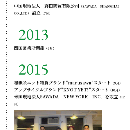
中国現地法人 繹田商貿有限公司
（SAWADA SHANGHAI
設立
CO.,LTD）
（7月）
2013
四国営業所閉鎖
（6月）
2015
和紙糸ニット雑貨ブランド"marusawa"スタート
（9月）
アップサイクルブランド"KNOT YET! "スタート
（10月）
米国現地法人SAWADA NEW YORK INC．を設立
（12
月）