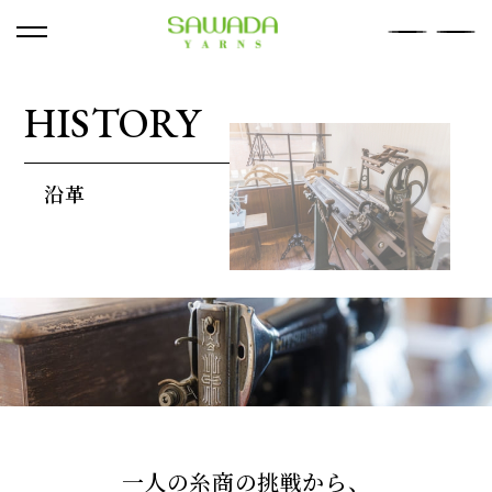
HISTORY
COMPANY
沿革
ORIGINAL YARN
OEM
RECRUIT
SUSTAINABILITY
YARN SEARCH
NEWS
CONTACT
一人の糸商の挑戦から、