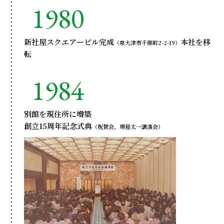
1980
新社屋スクエアービル完成
本社を移
（泉大津市千原町2-2-19）
転
1984
別館を現住所に増築
創立15周年記念式典
（祝賀会、堺屋太一講演会）