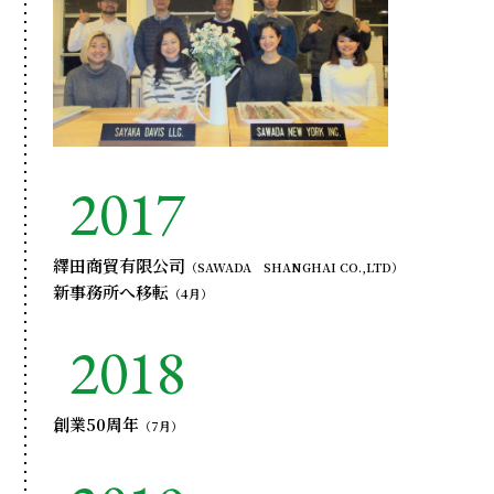
2017
繹田商貿有限公司
（SAWADA SHANGHAI CO.,LTD）
新事務所へ移転
（4月）
2018
創業50周年
（7月）